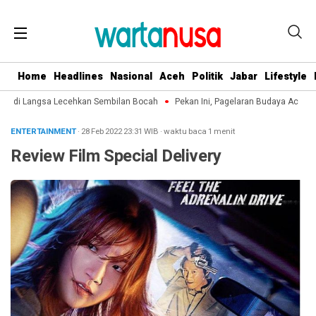
Home
Headlines
Nasional
Aceh
Politik
Jabar
Lifestyle
k di Langsa Lecehkan Sembilan Bocah
Pekan Ini, Pagelaran Budaya Aceh Ter
ENTERTAINMENT
· 28 Feb 2022
23:31
WIB
·
waktu baca 1 menit
Review Film Special Delivery