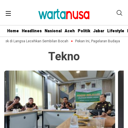
Home
Headlines
Nasional
Aceh
Politik
Jabar
Lifestyle
akek di Langsa Lecehkan Sembilan Bocah
Pekan Ini, Pagelaran Budaya Aceh
Tekno