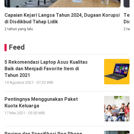
Capaian Kejari Langsa Tahun 2024, Dugaan Korupsi
Terl
di Disdikbud Tahap Lidik
Dici
2 tahun yang lalu
2 tahu
Feed
5 Rekomendasi Laptop Asus Kualitas
Baik dan Menjadi Favorite Item di
Tahun 2021
14 Agustus 2021 - 07:23 WIB
Pentingnya Menggunakan Paket
Kuota Keluarga
17 Mei 2021 - 05:50 WIB