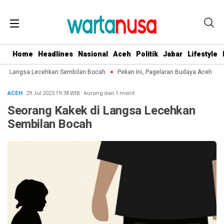
Home
Headlines
Nasional
Aceh
Politik
Jabar
Lifestyle
di Langsa Lecehkan Sembilan Bocah
Pekan Ini, Pagelaran Budaya Aceh Terpu
ACEH
· 29 Jul 2023
19:38
WIB
·
kurang dari 1 menit
Seorang Kakek di Langsa Lecehkan
Sembilan Bocah