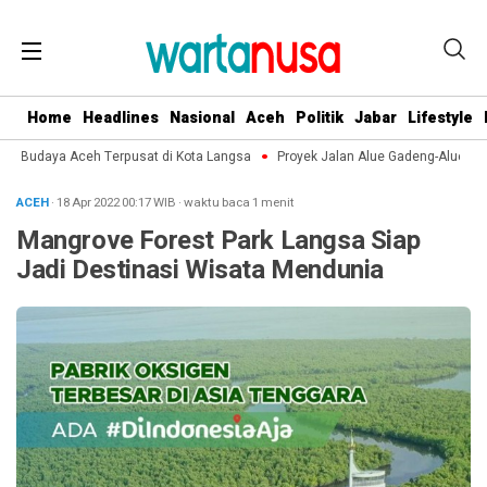
Home
Headlines
Nasional
Aceh
Politik
Jabar
Lifestyle
an Budaya Aceh Terpusat di Kota Langsa
Proyek Jalan Alue Gadeng-Alue Punt
ACEH
· 18 Apr 2022
00:17
WIB
·
waktu baca 1 menit
Mangrove Forest Park Langsa Siap
Jadi Destinasi Wisata Mendunia