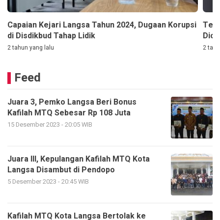
Capaian Kejari Langsa Tahun 2024, Dugaan Korupsi
Terl
di Disdikbud Tahap Lidik
Dici
2 tahun yang lalu
2 tahu
Feed
Juara 3, Pemko Langsa Beri Bonus
Kafilah MTQ Sebesar Rp 108 Juta
15 Desember 2023 - 20:05 WIB
Juara III, Kepulangan Kafilah MTQ Kota
Langsa Disambut di Pendopo
5 Desember 2023 - 20:45 WIB
Kafilah MTQ Kota Langsa Bertolak ke