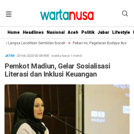
Home
Headlines
Nasional
Aceh
Politik
Jabar
Lifestyle
di Langsa Lecehkan Sembilan Bocah
Pekan Ini, Pagelaran Budaya Aceh Terp
JATIM
· 20 Feb 2020
00:08
WIB
·
waktu baca 1 menit
Pemkot Madiun, Gelar Sosialisasi
Literasi dan Inklusi Keuangan