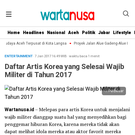
Home
Headlines
Nasional
Aceh
Politik
Jabar
Lifestyle
n Budaya Aceh Terpusat di Kota Langsa
Proyek Jalan Alue Gadeng-Alue Punti
ENTERTAINMENT
· 7 Jan 2017
16:49
WIB
·
waktu baca 1 menit
Daftar Artis Korea yang Selesai Wajib
Militer di Tahun 2017
Perbesar
Wartanusa.id
– Melepas para artis Korea untuk menjalani
wajib militer dianggap suatu hal yang menyedihkan bagi
penggemar hiburan Korea, karena mereka tidak akan
dapat melihat idola mereka atau aktor favorit mereka