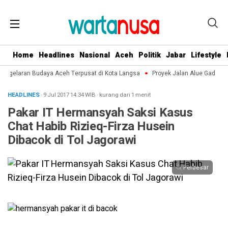
Home
Headlines
Nasional
Aceh
Politik
Jabar
Lifestyle
 Pagelaran Budaya Aceh Terpusat di Kota Langsa
Proyek Jalan Alue Gadeng-A
HEADLINES
· 9 Jul 2017
14:34
WIB
·
kurang dari 1 menit
Pakar IT Hermansyah Saksi Kasus
Chat Habib Rizieq-Firza Husein
Dibacok di Tol Jagorawi
Perbesar