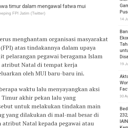
Gam
Pus
eping FPI Jatim (Twitter)
14 J
Ban
Eko
 terus menghantam organisasi masyarakat
Tah
 (FPI) atas tindakannya dalam upaya
unt
it pelarangan pegawai beragama Islam
Dis
tribut Natal di tempat kerja
19 J
luarkan oleh MUI baru-baru ini.
Akt
Won
berapa waktu lalu menyayangkan aksi
Fac
30 A
 Timur akhir pekan lalu yang
sebut untuk melakukan tindakan main
Bed
ng yang dilakukan di mal-mal besar di
232
IAI
 atribut Natal kepada pegawai atau
Kem