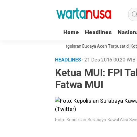
Home
Headlines
Nasion
mbilan Bocah
Pekan Ini, Pagelaran Budaya Aceh Terpusat di Kota Lan
HEADLINES
· 21 Des 2016
00:20
WIB
Ketua MUI: FPI T
Fatwa MUI
Foto: Kepolisian Surabaya Kawal Aksi Swe