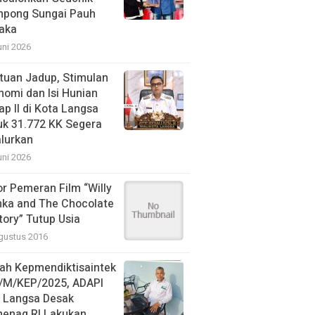
pong Sungai Pauh
aka
uni 2026
tuan Jadup, Stimulan
nomi dan Isi Hunian
ap II di Kota Langsa
uk 31.772 KK Segera
alurkan
uni 2026
or Pemeran Film “Willy
ka and The Chocolate
tory” Tutup Usia
gustus 2016
ah Kepmendiktisaintek
/M/KEP/2025, ADAPI
N Langsa Desak
enag RI Lakukan