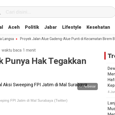
al
Aceh
Politik
Jabar
Lifestyle
Kesehatan
gsa
Proyek Jalan Alue Gadeng-Alue Punti di Kecamatan Birem Bayeu
·
waktu baca 1 menit
Tr
ak Punya Hak Tegakkan
Dew
Men
Hafr
Kep
Perbesar
4 Ju
eping FPI Jatim di Mal Surabaya (Twitter)
Lan
Mus
Men