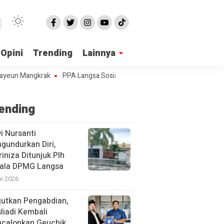
Opini
Trending
Lainnya
n Mangkrak
PPA Langsa Sosialisasi Penanganan KDRT
Terdampar d
ending
i Nursanti
gundurkan Diri,
iniza Ditunjuk Plh
ala DPMG Langsa
ni 2026
jutkan Pengabdian,
liadi Kembali
calonkan Geuchik