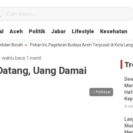
al
Aceh
Politik
Jabar
Lifestyle
Kesehatan
Bocah
Pekan Ini, Pagelaran Budaya Aceh Terpusat di Kota Langsa
P
·
waktu baca 1 menit
Tr
 Datang, Uang Damai
Dew
Men
Hafr
Perbesar
Kep
4 Ju
Lan
Mus
Men