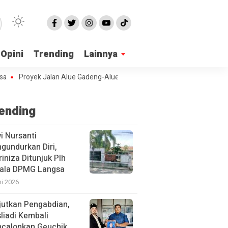
Opini
Trending
Lainnya
royek Jalan Alue Gadeng-Alue Punti di Kecamatan Birem Bayeun Mangk
ending
i Nursanti
gundurkan Diri,
iniza Ditunjuk Plh
ala DPMG Langsa
ni 2026
jutkan Pengabdian,
liadi Kembali
calonkan Geuchik