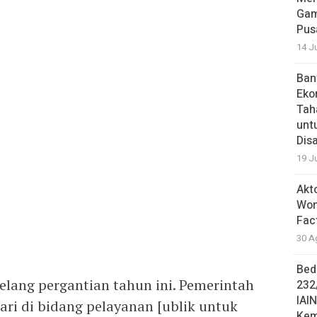
Gam
Pus
14 J
Ban
Eko
Tah
unt
Dis
19 J
Akt
Won
Fac
30 A
Bed
elang pergantian tahun ini. Pemerintah
232
IAI
i di bidang pelayanan [ublik untuk
Kem