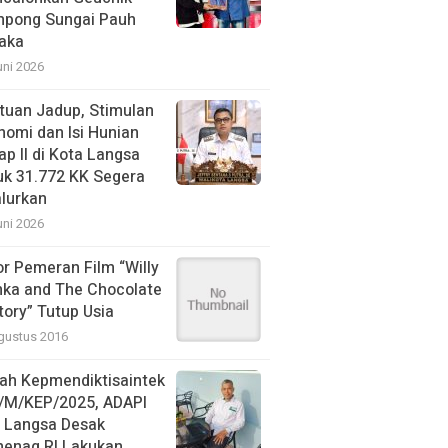
pong Sungai Pauh
aka
uni 2026
tuan Jadup, Stimulan
nomi dan Isi Hunian
ap II di Kota Langsa
uk 31.772 KK Segera
alurkan
uni 2026
or Pemeran Film “Willy
ka and The Chocolate
tory” Tutup Usia
gustus 2016
ah Kepmendiktisaintek
/M/KEP/2025, ADAPI
N Langsa Desak
enag RI Lakukan