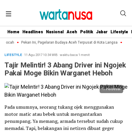
Home
Headlines
Nasional
Aceh
Politik
Jabar
Lifestyle
 Bocah
Pekan Ini, Pagelaran Budaya Aceh Terpusat di Kota Langsa
Proyek
LIFESTYLE
· 11 Agu 2017
10:34
WIB
·
waktu baca 1 menit
Tajir Melintir! 3 Abang Driver ini Ngojek
Pakai Moge Bikin Warganet Heboh
Perbesar
Pada umumnya, seorang tukang ojek menggunakan
motor matic atau bebek untuk mengantarkan
penumpang. Ya memang, armada tersebut sudah cukup
memadai. Tapi, belakangan ini netizen dibuat geger