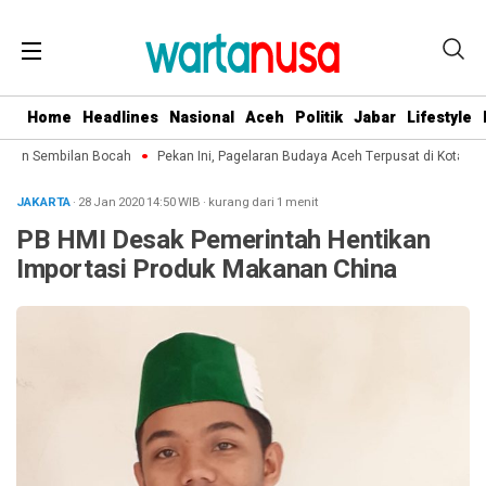
Home
Headlines
Nasional
Aceh
Politik
Jabar
Lifestyle
kan Sembilan Bocah
Pekan Ini, Pagelaran Budaya Aceh Terpusat di Kota Lan
JAKARTA
· 28 Jan 2020
14:50
WIB
·
kurang dari 1 menit
PB HMI Desak Pemerintah Hentikan
Importasi Produk Makanan China