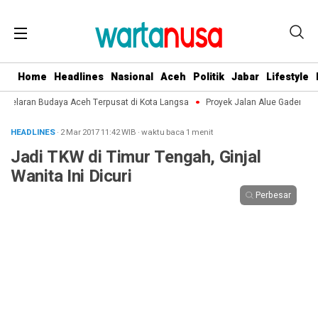
Home
Headlines
Nasional
Aceh
Politik
Jabar
Lifestyle
agelaran Budaya Aceh Terpusat di Kota Langsa
Proyek Jalan Alue Gadeng-Al
HEADLINES
· 2 Mar 2017
11:42
WIB
·
waktu baca 1 menit
Jadi TKW di Timur Tengah, Ginjal
Wanita Ini Dicuri
Perbesar