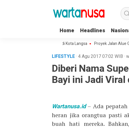
Home
Headlines
Nasion
laran Budaya Aceh Terpusat di Kota Langsa
Proyek Jalan Alue Gadeng
LIFESTYLE
· 4 Agu 2017
07:02
WIB
·
w
Diberi Nama Super
Bayi ini Jadi Viral
Wartanusa.id
– Ada pepatah 
heran jika orangtua pasti
buah hati mereka. Bahkan