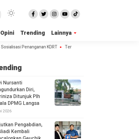
Opini
Trending
Lainnya
isasi Penanganan KDRT
Terdampar di Aceh, 230 Etnis Rohingya Bu
ending
i Nursanti
gundurkan Diri,
iniza Ditunjuk Plh
ala DPMG Langsa
ni 2026
jutkan Pengabdian,
liadi Kembali
calonkan Geuchik