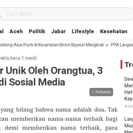
al
Aceh
Politik
Jabar
Lifestyle
Kesehatan
-Alue Punti di Kecamatan Birem Bayeun Mangkrak
PPA Langsa Sosial
aktu baca 1 menit
Tr
 Unik Oleh Orangtua, 3
 di Sosial Media
Dew
Men
Hafr
Perbesar
Kep
4 Ju
yang bilang bahwa nama adalah doa. Tak
 akan memberikan nama-nama terbaik bagi
Lan
Mus
, demi memberikan nama terbaik, para
Men