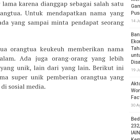
r lama karena dianggap sebagai salah satu
Gam
orangtua. Untuk mendapatkan nama yang
Pus
14 J
ada yang sampai minta pendapat seorang
Ban
Eko
mua orangtua keukeuh memberikan nama
Tah
unt
lam. Ada juga orang-orang yang lebih
Dis
g unik, lain dari yang lain. Berikut ini
19 J
ma super unik pemberian orangtua yang
Akt
di sosial media.
Won
Fac
30 A
Bed
232
IAI
Kem