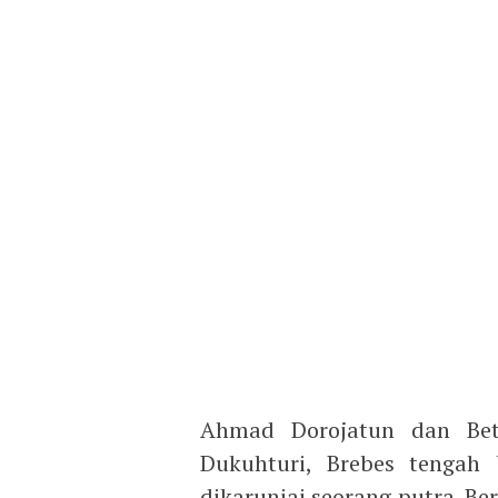
Ahmad Dorojatun dan Bet
Dukuhturi, Brebes tengah 
dikaruniai seorang putra. B