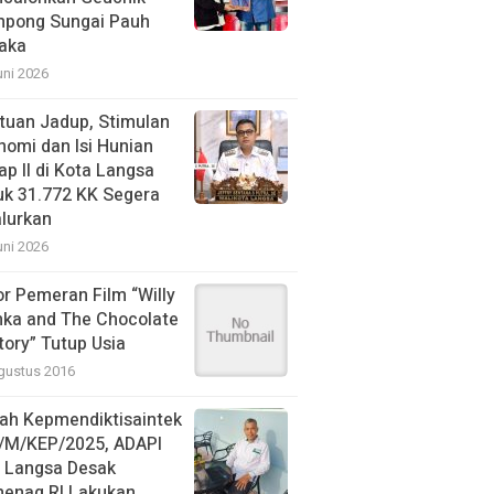
pong Sungai Pauh
aka
uni 2026
tuan Jadup, Stimulan
nomi dan Isi Hunian
ap II di Kota Langsa
uk 31.772 KK Segera
alurkan
uni 2026
or Pemeran Film “Willy
ka and The Chocolate
tory” Tutup Usia
gustus 2016
ah Kepmendiktisaintek
/M/KEP/2025, ADAPI
N Langsa Desak
enag RI Lakukan