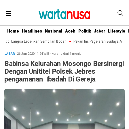
Home
Headlines
Nasional
Aceh
Politik
Jabar
Lifestyle
ek di Langsa Lecehkan Sembilan Bocah
Pekan Ini, Pagelaran Budaya Aceh Te
JABAR
· 26 Jan 2020
11:24
WIB
·
kurang dari 1 menit
Babinsa Kelurahan Mosongo Bersinergi
Dengan Unititel Polsek Jebres
pengamanan Ibadah Di Gereja