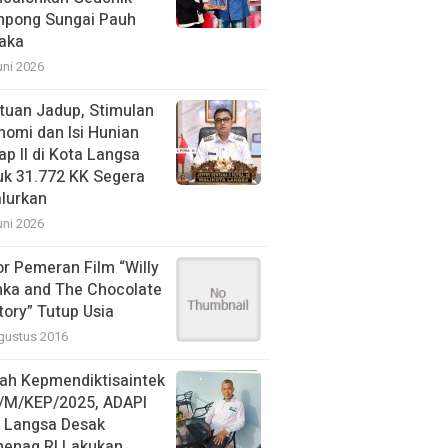
pong Sungai Pauh
aka
uni 2026
tuan Jadup, Stimulan
nomi dan Isi Hunian
ap II di Kota Langsa
uk 31.772 KK Segera
alurkan
uni 2026
or Pemeran Film “Willy
ka and The Chocolate
tory” Tutup Usia
gustus 2016
ah Kepmendiktisaintek
/M/KEP/2025, ADAPI
N Langsa Desak
enag RI Lakukan