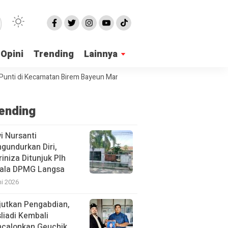
Opini
Trending
Lainnya
 di Kecamatan Birem Bayeun Mangkrak
PPA Langsa Sosialisasi Penan
ending
i Nursanti
gundurkan Diri,
iniza Ditunjuk Plh
ala DPMG Langsa
ni 2026
jutkan Pengabdian,
liadi Kembali
calonkan Geuchik