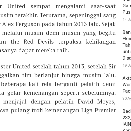
er United sempat mengalami saat-saat
Gam
Pus
sim terakhir. Terutama, sepeninggal sang
14 J
 Alex Ferguson pada tahun 2013 lalu. Sejak
ed melalui musim demi musim yang begitu
Ban
Eko
im the Red Devils terpaksa kehilangan
Tah
asanya dapat mereka raih.
unt
Dis
ter United setelah tahun 2013, setelah Sir
19 J
galkan tim berlanjut hingga musim lalu.
Akt
beberapa kali rela berganti pelatih demi
Won
Fac
a gelar kemenangan seperti sebelumnya.
30 A
 menjajal dengan pelatih David Moyes,
wa pulang trofi kemenangan Liga Premier
Bed
232
IAI
Kem