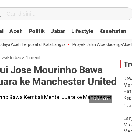
al
Aceh
Politik
Jabar
Lifestyle
Kesehatan
 Aceh Terpusat di Kota Langsa
Proyek Jalan Alue Gadeng-Alue Punti
·
waktu baca 1 menit
Tr
ui Jose Mourinho Bawa
uara ke Manchester United
Dew
Men
Hafr
Kep
Perbesar
4 Ju
Lan
Mus
Men