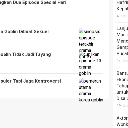
ngkan Dua Episode Spesial Hari
Hafri
Kepa
4 Juni
Lanju
a Goblin Dibuat Sekuel
Musli
Menc
Gamp
Pusa
Goblin Tidak Jadi Tayang
14 Jun
Bantu
Ekono
puler Tapi Juga Kontroversi
Tahap
untuk
Disal
19 Jun
Aktor
Wonk