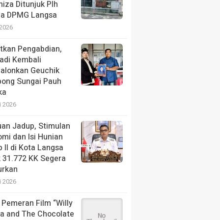
niza Ditunjuk Plh
la DPMG Langsa
 2026
tkan Pengabdian,
adi Kembali
alonkan Geuchik
ong Sungai Pauh
ka
i 2026
an Jadup, Stimulan
mi dan Isi Hunian
 II di Kota Langsa
 31.772 KK Segera
urkan
i 2026
 Pemeran Film “Willy
a and The Chocolate