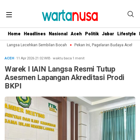
Home
Headlines
Nasional
Aceh
Politik
Jabar
Lifestyle
di Langsa Lecehkan Sembilan Bocah
Pekan Ini, Pagelaran Budaya Aceh Terpu
ACEH
· 11 Apr 2026
21:02
WIB
·
waktu baca 1 menit
Warek I IAIN Langsa Resmi Tutup
Asesmen Lapangan Akreditasi Prodi
BKPI