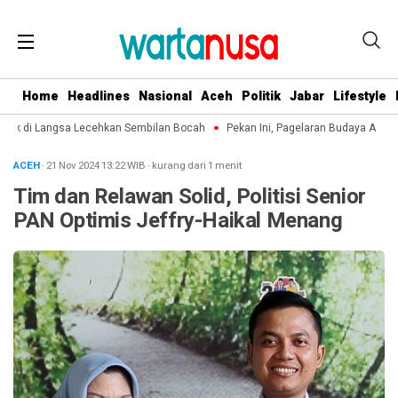
Home
Headlines
Nasional
Aceh
Politik
Jabar
Lifestyle
ek di Langsa Lecehkan Sembilan Bocah
Pekan Ini, Pagelaran Budaya Aceh T
ACEH
· 21 Nov 2024
13:22
WIB
·
kurang dari 1 menit
Tim dan Relawan Solid, Politisi Senior
PAN Optimis Jeffry-Haikal Menang