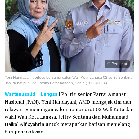
Perbesar
Yeni Handayani berfose bersama calon Wali Kota Langsa 02 Jeffry Sentana
usai debat publik di Posko Pemenangan, Senin (18/11/2024).
Wartanusa.id
– Langsa
| Politisi senior Partai Amanat
Nasional (PAN), Yeni Handayani, AMD mengajak tim dan
relawan pemenangan calon nomor urut 02 Wali Kota dan
wakil Wali Kota Langsa, Jeffry Sentana dan Muhammad
Haikal Alfisyahrin untuk merapatkan barisan menjelang
hari pencoblosan.