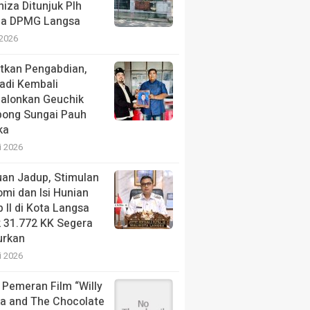
niza Ditunjuk Plh
la DPMG Langsa
 2026
tkan Pengabdian,
adi Kembali
alonkan Geuchik
ong Sungai Pauh
ka
i 2026
an Jadup, Stimulan
mi dan Isi Hunian
 II di Kota Langsa
 31.772 KK Segera
urkan
i 2026
 Pemeran Film “Willy
a and The Chocolate