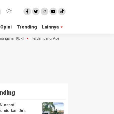
Opini
Trending
Lainnya
nanganan KDRT
Terdampar di Aceh, 230 Etnis Rohingya Butuh Temp
nding
Nursanti
ndurkan Diri,