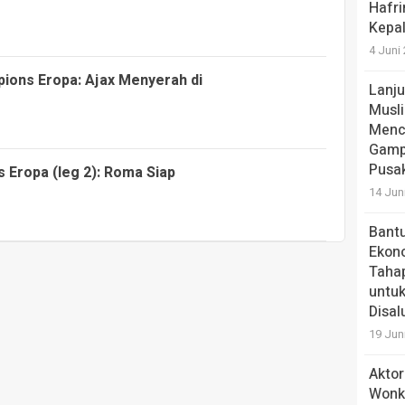
Hafri
Kepa
4 Juni
mpions Eropa: Ajax Menyerah di
Lanju
Musli
Menc
Gamp
Pusa
s Eropa (leg 2): Roma Siap
14 Jun
Bantu
Ekono
Tahap
untuk
Disal
19 Jun
Aktor
Wonk