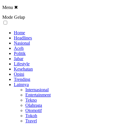
Menu
✖
Mode Gelap
Home
Headlines
Nasional
Aceh
Politik
Jabar
Lifestyle
Kesehatan
Opini
Trending
Lainnya
Internasional
Entertainment
Tekno
Olahraga
Otomotif
Tokoh
Travel