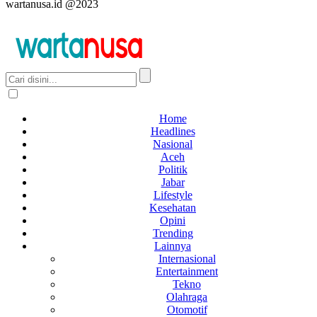
wartanusa.id @2023
Home
Headlines
Nasional
Aceh
Politik
Jabar
Lifestyle
Kesehatan
Opini
Trending
Lainnya
Internasional
Entertainment
Tekno
Olahraga
Otomotif