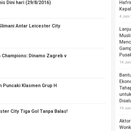
s Dini hari (29/8/2016)
Hafri
Kepa
4 Juni
Slimani Antar Leicester City
Lanju
Musli
Menc
Gamp
Pusa
ga Champions: Dinamo Zagreb v
14 Jun
Bantu
Ekono
on Puncaki Klasmen Grup H
Tahap
untuk
Disal
19 Jun
ter City Tiga Gol Tanpa Balas!
Aktor
Wonk