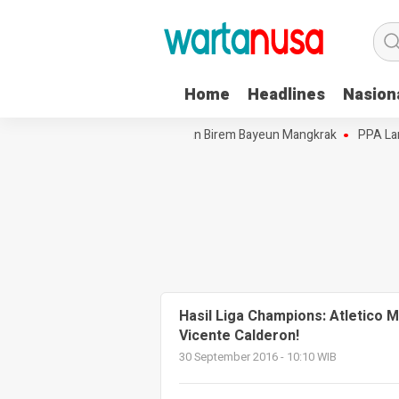
Home
Headlines
Nasion
ue Gadeng-Alue Punti di Kecamatan Birem Bayeun Mangkrak
PPA Lang
Hasil Liga Champions: Atletico 
Vicente Calderon!
30 September 2016 - 10:10 WIB