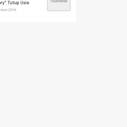
ry” Tutup Usia
stus 2016
h Kepmendiktisaintek
M/KEP/2025, ADAPI
Langsa Desak
nag RI Lakukan
onisasi bagi Dosen PPPK PTKIN
 2026