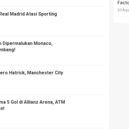
Facto
30 Agu
Real Madrid Atasi Sporting
Beda
232/
IAIN 
Keme
am Dipermalukan Monaco,
Harm
Imbang!
9 Juni
ero Hatrick, Manchester City
ma 5 Gol di Allianz Arena, ATM
n!