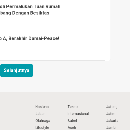
poli Permalukan Tuan Rumah
mbang Dengan Besiktas
p A, Berakhir Damai-Peace!
Selanjutnya
Nasional
Tekno
Jateng
Jabar
Internasional
Jatim
Olahraga
Babel
Jakarta
Lifestyle
Aceh
Jambi