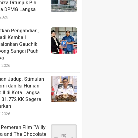
niza Ditunjuk Plh
la DPMG Langsa
 2026
tkan Pengabdian,
adi Kembali
alonkan Geuchik
ong Sungai Pauh
ka
i 2026
an Jadup, Stimulan
mi dan Isi Hunian
 II di Kota Langsa
 31.772 KK Segera
urkan
i 2026
 Pemeran Film “Willy
a and The Chocolate