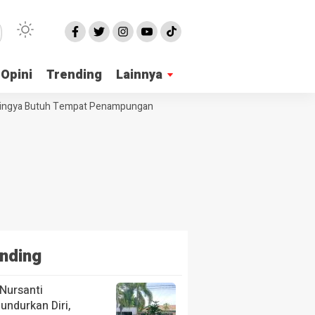
Opini
Trending
Lainnya
ingya Butuh Tempat Penampungan
Seorang Kakek di Langsa Lece
nding
Nursanti
ndurkan Diri,