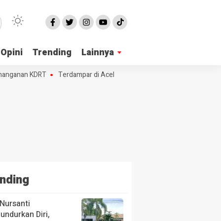
Opini
Trending
Lainnya
nanganan KDRT
Terdampar di Aceh, 230 Etnis Rohingya Butuh Tempa
nding
Nursanti
ndurkan Diri,