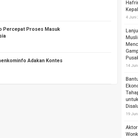
Hafri
Kepa
4 Juni
o Percepat Proses Masuk
Lanju
sia
Musli
Menc
Gamp
Pusa
emenkominfo Adakan Kontes
14 Jun
Bantu
Ekono
Tahap
untuk
Disal
19 Jun
Aktor
Wonk