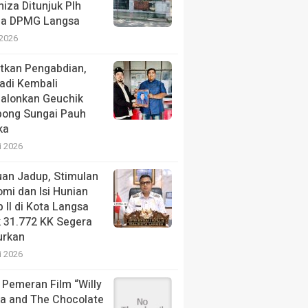
niza Ditunjuk Plh
la DPMG Langsa
 2026
tkan Pengabdian,
adi Kembali
alonkan Geuchik
ong Sungai Pauh
ka
i 2026
an Jadup, Stimulan
mi dan Isi Hunian
 II di Kota Langsa
 31.772 KK Segera
urkan
i 2026
 Pemeran Film “Willy
a and The Chocolate