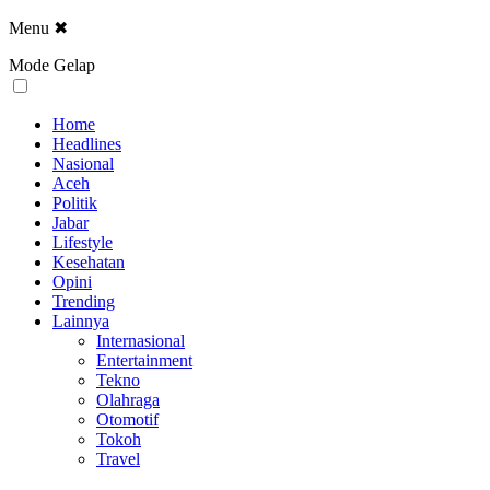
Menu
✖
Mode Gelap
Home
Headlines
Nasional
Aceh
Politik
Jabar
Lifestyle
Kesehatan
Opini
Trending
Lainnya
Internasional
Entertainment
Tekno
Olahraga
Otomotif
Tokoh
Travel