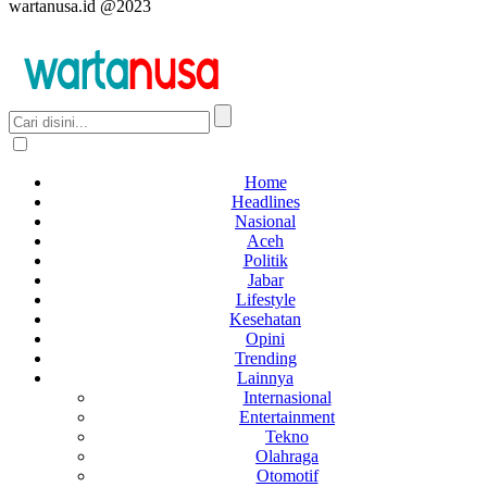
wartanusa.id @2023
Home
Headlines
Nasional
Aceh
Politik
Jabar
Lifestyle
Kesehatan
Opini
Trending
Lainnya
Internasional
Entertainment
Tekno
Olahraga
Otomotif