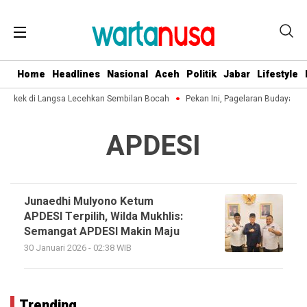
Home
Headlines
Nasional
Aceh
Politik
Jabar
Lifestyle
 Kakek di Langsa Lecehkan Sembilan Bocah
Pekan Ini, Pagelaran Budaya Ac
APDESI
Junaedhi Mulyono Ketum
APDESI Terpilih, Wilda Mukhlis:
Semangat APDESI Makin Maju
30 Januari 2026 - 02:38 WIB
Trending