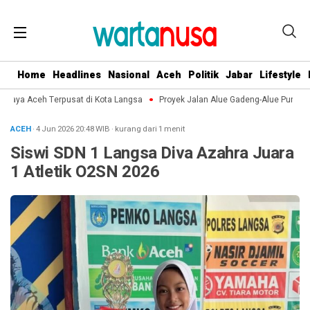
Home
Headlines
Nasional
Aceh
Politik
Jabar
Lifestyle
udaya Aceh Terpusat di Kota Langsa
Proyek Jalan Alue Gadeng-Alue Punti di
ACEH
· 4 Jun 2026
20:48
WIB
·
kurang dari 1 menit
Siswi SDN 1 Langsa Diva Azahra Juara
1 Atletik O2SN 2026