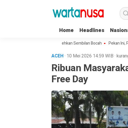
Home
Headlines
Nasion
Seorang Kakek di Langsa Lecehkan Sembilan Bocah
Pekan Ini, Page
ACEH
· 10 Mei 2026
14:59
WIB
·
kuran
Ribuan Masyarak
Free Day