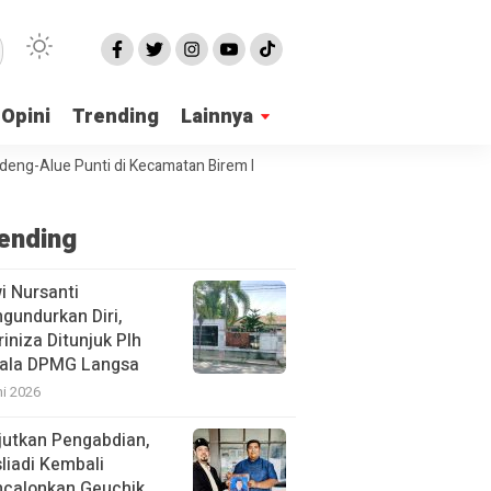
Opini
Trending
Lainnya
-Alue Punti di Kecamatan Birem Bayeun Mangkrak
PPA Langsa Sosial
ending
i Nursanti
gundurkan Diri,
iniza Ditunjuk Plh
ala DPMG Langsa
ni 2026
jutkan Pengabdian,
liadi Kembali
calonkan Geuchik