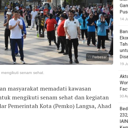
Gam
Pus
14 J
Ban
Eko
Tah
unt
Dis
Perbesar
19 J
 mengikuti senam sehat.
Akt
Won
uan masyarakat memadati kawasan
Fac
tuk mengikuti senam sehat dan kegiatan
30 A
elar Pemerintah Kota (Pemko) Langsa, Ahad
Bed
232
IAI
Kem