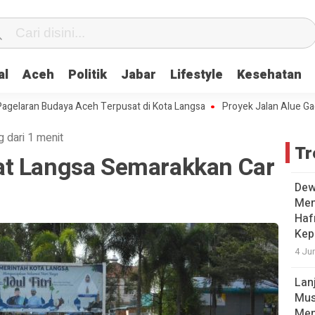
al
Aceh
Politik
Jabar
Lifestyle
Kesehatan
laran Budaya Aceh Terpusat di Kota Langsa
Proyek Jalan Alue Gadeng
g dari 1 menit
Tr
at Langsa Semarakkan Car
Dew
Men
Hafr
Kep
4 Ju
Lan
Mus
Men