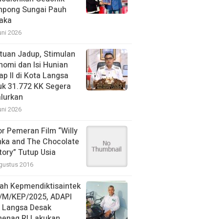
pong Sungai Pauh
aka
uni 2026
tuan Jadup, Stimulan
nomi dan Isi Hunian
ap II di Kota Langsa
uk 31.772 KK Segera
alurkan
uni 2026
or Pemeran Film “Willy
ka and The Chocolate
tory” Tutup Usia
gustus 2016
ah Kepmendiktisaintek
/M/KEP/2025, ADAPI
N Langsa Desak
enag RI Lakukan