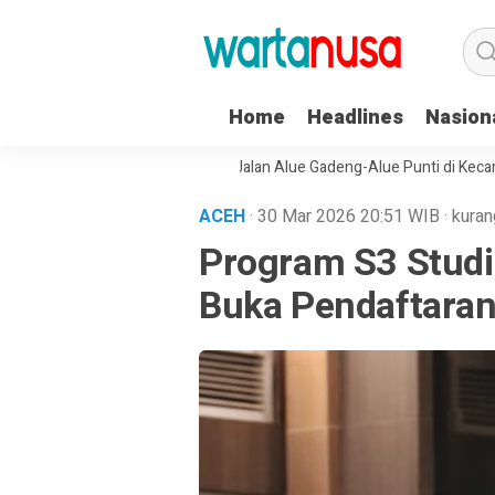
Home
Headlines
Nasion
t di Kota Langsa
Proyek Jalan Alue Gadeng-Alue Punti di Kecamatan
ACEH
· 30 Mar 2026
20:51
WIB
·
kuran
Program S3 Studi
Buka Pendaftara