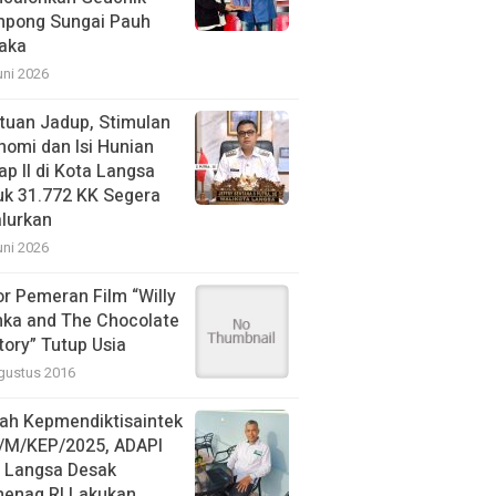
pong Sungai Pauh
aka
uni 2026
tuan Jadup, Stimulan
nomi dan Isi Hunian
ap II di Kota Langsa
uk 31.772 KK Segera
alurkan
uni 2026
or Pemeran Film “Willy
ka and The Chocolate
tory” Tutup Usia
gustus 2016
ah Kepmendiktisaintek
/M/KEP/2025, ADAPI
N Langsa Desak
enag RI Lakukan