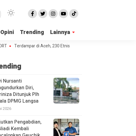
Opini
Trending
Lainnya
Terdampar di Aceh, 230 Etnis Rohingya Butuh Tempat Penampungan
ending
i Nursanti
gundurkan Diri,
iniza Ditunjuk Plh
ala DPMG Langsa
ni 2026
jutkan Pengabdian,
liadi Kembali
calonkan Geuchik