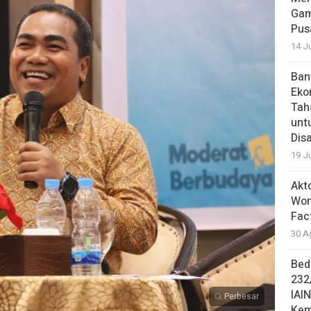
Gam
Pus
14 J
Ban
Eko
Tah
unt
Dis
19 J
Akt
Won
Fac
30 A
Bed
232
IAI
Perbesar
Kem