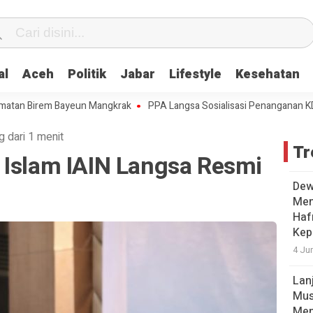
al
Aceh
Politik
Jabar
Lifestyle
Kesehatan
 Birem Bayeun Mangkrak
PPA Langsa Sosialisasi Penanganan KDRT
g dari 1 menit
Tr
 Islam IAIN Langsa Resmi
n
Dew
Men
Hafr
Kep
4 Ju
Lan
Mus
Men