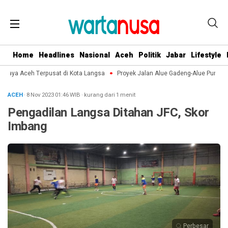
Home
Headlines
Nasional
Aceh
Politik
Jabar
Lifestyle
udaya Aceh Terpusat di Kota Langsa
Proyek Jalan Alue Gadeng-Alue Punti d
ACEH
· 8 Nov 2023
01:46
WIB
·
kurang dari 1 menit
Pengadilan Langsa Ditahan JFC, Skor
Imbang
Perbesar