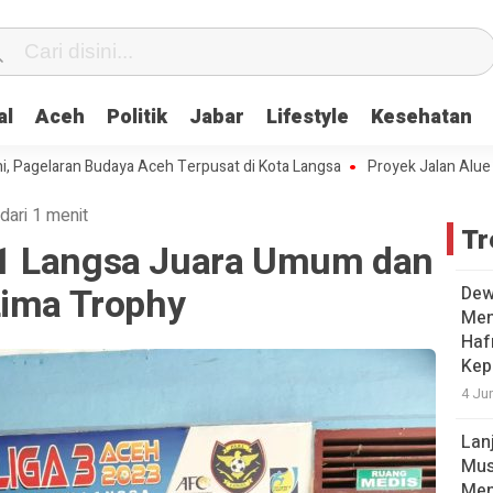
al
Aceh
Politik
Jabar
Lifestyle
Kesehatan
elaran Budaya Aceh Terpusat di Kota Langsa
Proyek Jalan Alue Gaden
dari 1 menit
Tr
1 Langsa Juara Umum dan
Lima Trophy
Dew
Men
Hafr
Kep
4 Ju
Lan
Mus
Men