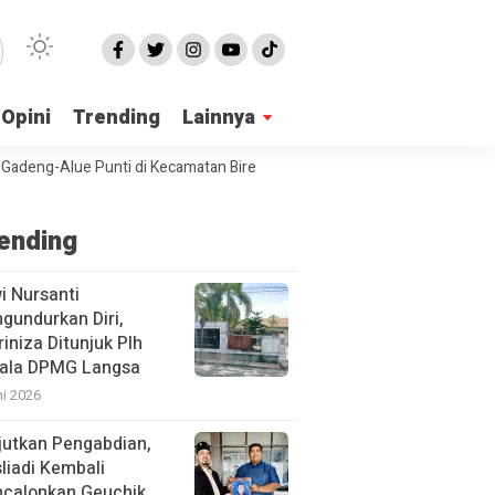
Opini
Trending
Lainnya
g-Alue Punti di Kecamatan Birem Bayeun Mangkrak
PPA Langsa Sosia
ending
i Nursanti
gundurkan Diri,
iniza Ditunjuk Plh
ala DPMG Langsa
ni 2026
jutkan Pengabdian,
liadi Kembali
calonkan Geuchik