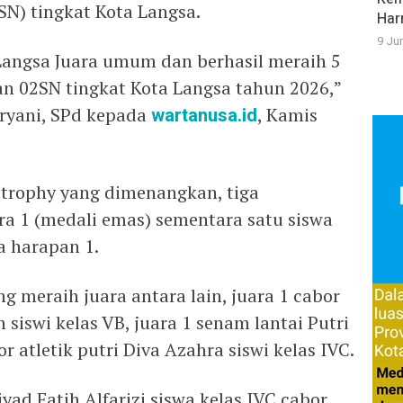
SN) tingkat Kota Langsa.
Har
9 Ju
Langsa Juara umum dan berhasil meraih 5
n 02SN tingkat Kota Langsa tahun 2026,”
uryani, SPd kepada
wartanusa.id
, Kamis
a trophy yang dimenangkan, tiga
a 1 (medali emas) sementara satu siswa
a harapan 1.
 meraih juara antara lain, juara 1 cabor
h siswi kelas VB, juara 1 senam lantai Putri
r atletik putri Diva Azahra siswi kelas IVC.
iyad Fatih Alfarizi siswa kelas IVC cabor