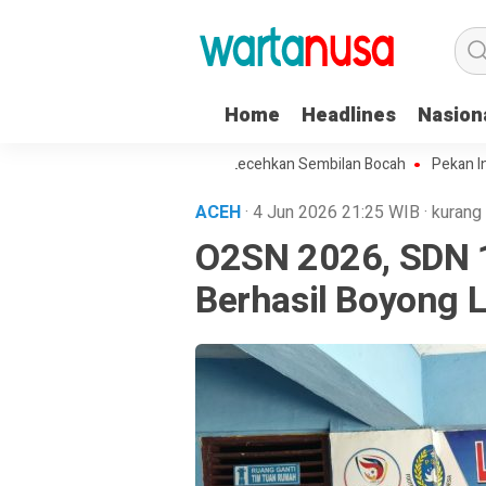
Home
Headlines
Nasion
Seorang Kakek di Langsa Lecehkan Sembilan Bocah
Pekan Ini, Pag
ACEH
· 4 Jun 2026
21:25
WIB
·
kurang 
O2SN 2026, SDN 
Berhasil Boyong 