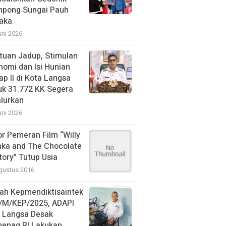
pong Sungai Pauh
aka
uni 2026
tuan Jadup, Stimulan
nomi dan Isi Hunian
ap II di Kota Langsa
uk 31.772 KK Segera
alurkan
uni 2026
or Pemeran Film “Willy
ka and The Chocolate
tory” Tutup Usia
gustus 2016
ah Kepmendiktisaintek
/M/KEP/2025, ADAPI
N Langsa Desak
enag RI Lakukan