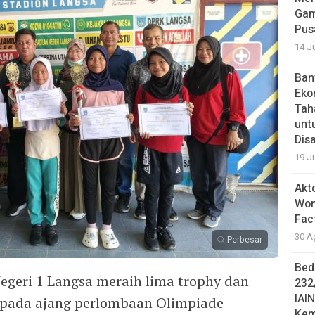
Gam
Pus
14 J
Ban
Eko
Tah
unt
Dis
19 J
Akt
Won
Fac
30 A
Perbesar
Bed
egeri 1 Langsa meraih lima trophy dan
232
IAI
 pada ajang perlombaan Olimpiade
Kem