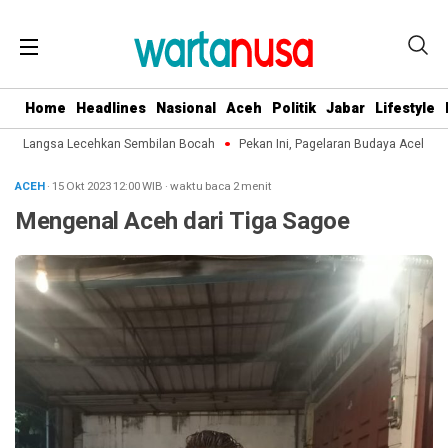
Home
Headlines
Nasional
Aceh
Politik
Jabar
Lifestyle
di Langsa Lecehkan Sembilan Bocah
Pekan Ini, Pagelaran Budaya Aceh Terpu
ACEH
· 15 Okt 2023
12:00
WIB
·
waktu baca 2 menit
Mengenal Aceh dari Tiga Sagoe