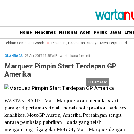
Home
Headlines
Nasional
Aceh
Politik
Jabar
Life
cehkan Sembilan Bocah
Pekan Ini, Pagelaran Budaya Aceh Terpusat di Kota 
OLAHRAGA
· 23 Apr 2017
17:55
WIB
·
waktu baca 1 menit
Marquez Pimpin Start Terdepan GP
Amerika
Perbesar
WARTANUSA.ID – Marc Marquez akan memulai start
para grid pertama setelah meraih pole position pada sesi
kualifikasi MotoGP Austin, Amerika. Persaingan sengit
antara pembalap pabrikan Honda yang telah
mengantongi tiga gelar MotoGP, Marc Marquez dengan