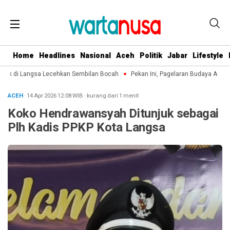
Home
Headlines
Nasional
Aceh
Politik
Jabar
Lifestyle
ek di Langsa Lecehkan Sembilan Bocah
Pekan Ini, Pagelaran Budaya Aceh Te
ACEH
· 14 Apr 2026
12:08
WIB
·
kurang dari 1 menit
Koko Hendrawansyah Ditunjuk sebagai
Plh Kadis PPKP Kota Langsa