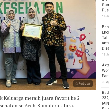
Gam
Pus
14 J
Ban
Eko
Tah
unt
Dis
19 J
Akt
Won
Fac
30 A
Perbesar
Bed
ik Keluarga meraih juara favorit ke 2
232
IAI
esehatan se Aceh-Sumatera Utara.
Kem