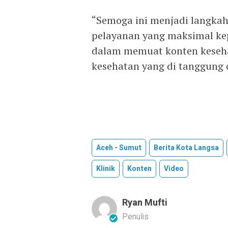
“Semoga ini menjadi langkah
pelayanan yang maksimal kep
dalam memuat konten keseha
kesehatan yang di tanggung 
Aceh - Sumut
Berita Kota Langsa
Klinik
Konten
Video
Ryan Mufti
Penulis