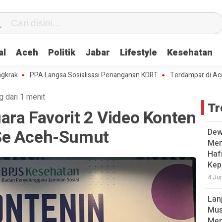
al
Aceh
Politik
Jabar
Lifestyle
Kesehatan
PPA Langsa Sosialisasi Penanganan KDRT
Terdampar di Aceh, 230
g dari 1 menit
Tr
uara Favorit 2 Video Konten
Se Aceh-Sumut
Dew
Men
Hafr
Kep
4 Ju
Lan
Mus
Men