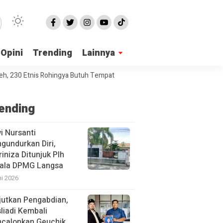
Opini
Trending
Lainnya
 Etnis Rohingya Butuh Tempat Penampungan
Seorang Kakek di 
ending
i Nursanti
gundurkan Diri,
iniza Ditunjuk Plh
ala DPMG Langsa
ni 2026
jutkan Pengabdian,
liadi Kembali
calonkan Geuchik