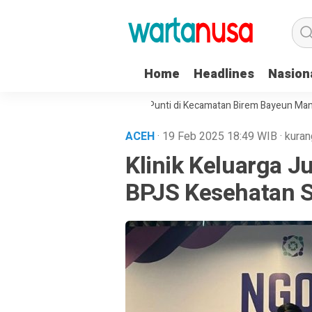
Home
Headlines
Nasion
k Jalan Alue Gadeng-Alue Punti di Kecamatan Birem Bayeun Mangkrak
ACEH
· 19 Feb 2025
18:49
WIB
·
kuran
Klinik Keluarga J
BPJS Kesehatan 