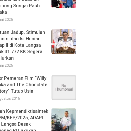
pong Sungai Pauh
aka
uni 2026
tuan Jadup, Stimulan
nomi dan Isi Hunian
ap II di Kota Langsa
uk 31.772 KK Segera
alurkan
uni 2026
or Pemeran Film “Willy
ka and The Chocolate
tory” Tutup Usia
gustus 2016
ah Kepmendiktisaintek
/M/KEP/2025, ADAPI
N Langsa Desak
enag RI Lakukan