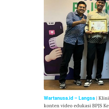
Wartanusa.id
– Langsa
| Klin
konten video edukasi BPJS K