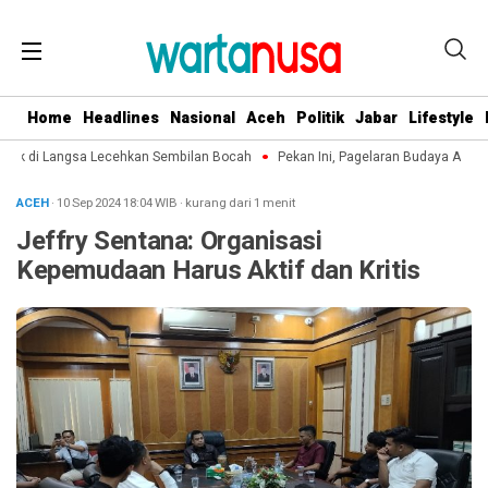
Home
Headlines
Nasional
Aceh
Politik
Jabar
Lifestyle
ek di Langsa Lecehkan Sembilan Bocah
Pekan Ini, Pagelaran Budaya Aceh T
ACEH
· 10 Sep 2024
18:04
WIB
·
kurang dari 1 menit
Jeffry Sentana: Organisasi
Kepemudaan Harus Aktif dan Kritis