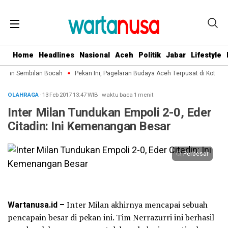
Home
Headlines
Nasional
Aceh
Politik
Jabar
Lifestyle
hkan Sembilan Bocah
Pekan Ini, Pagelaran Budaya Aceh Terpusat di Kota Lan
OLAHRAGA
· 13 Feb 2017
13:47
WIB
·
waktu baca 1 menit
Inter Milan Tundukan Empoli 2-0, Eder
Citadin: Ini Kemenangan Besar
Perbesar
Wartanusa.id –
Inter Milan akhirnya mencapai sebuah
pencapain besar di pekan ini. Tim Nerrazurri ini berhasil