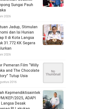
pong Sungai Pauh
aka
uni 2026
tuan Jadup, Stimulan
nomi dan Isi Hunian
ap II di Kota Langsa
uk 31.772 KK Segera
alurkan
uni 2026
or Pemeran Film “Willy
ka and The Chocolate
tory” Tutup Usia
gustus 2016
ah Kepmendiktisaintek
/M/KEP/2025, ADAPI
N Langsa Desak
enag RI Lakukan