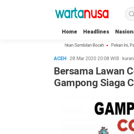
Home
Headlines
Nasion
rang Kakek di Langsa Lecehkan Sembilan Bocah
Pekan Ini, Pagelaran
ACEH
· 28 Mar 2020
20:08
WIB
·
kuran
Bersama Lawan C
Gampong Siaga C