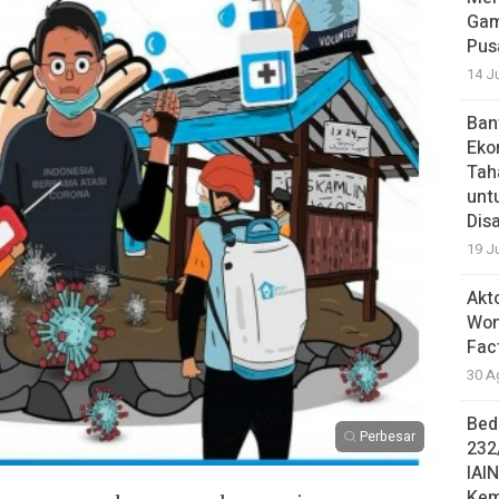
Gam
Pus
14 J
Ban
Eko
Tah
unt
Dis
19 J
Akt
Won
Fac
30 A
Bed
Perbesar
232
IAI
Kem