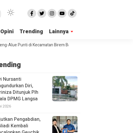
Opini
Trending
Lainnya
e Punti di Kecamatan Birem Bayeun Mangkrak
PPA Langsa Sosialisas
ending
i Nursanti
gundurkan Diri,
iniza Ditunjuk Plh
ala DPMG Langsa
ni 2026
jutkan Pengabdian,
liadi Kembali
calonkan Geuchik