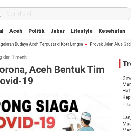
al
Aceh
Politik
Jabar
Lifestyle
Kesehatan
 Budaya Aceh Terpusat di Kota Langsa
Proyek Jalan Alue Gadeng-Alu
g dari 1 menit
Tr
orona, Aceh Bentuk Tim
ovid-19
Dew
Men
Hafr
Kep
4 Ju
Lan
Mus
Men