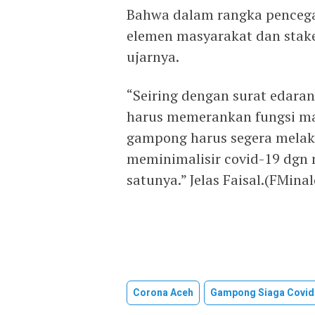
Bahwa dalam rangka penceg
elemen masyarakat dan stake
ujarnya.
“Seiring dengan surat edara
harus memerankan fungsi ma
gampong harus segera mela
meminimalisir covid-19 dgn
satunya.” Jelas Faisal.(FMina
Corona Aceh
Gampong Siaga Covid