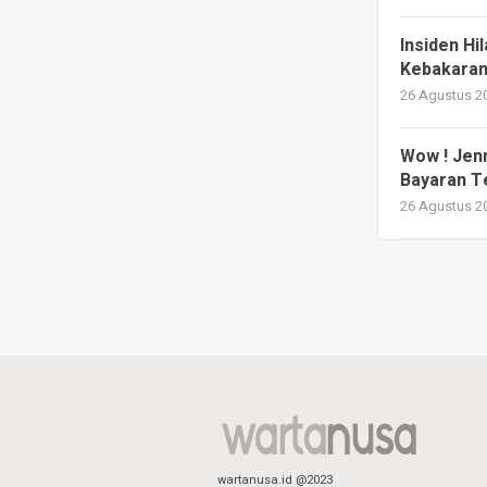
Insiden H
Kebakaran 
26 Agustus 20
Wow ! Jen
Bayaran T
26 Agustus 20
wartanusa.id @2023