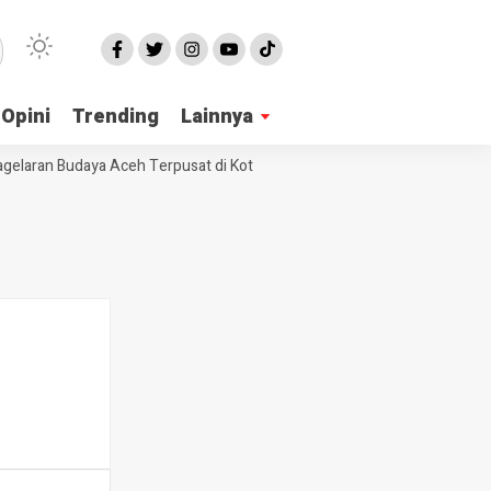
Opini
Trending
Lainnya
elaran Budaya Aceh Terpusat di Kota Langsa
Proyek Jalan Alue Gaden