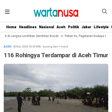
Home
Headlines
Nasional
Aceh
Politik
Jabar
Lifestyle
kek di Langsa Lecehkan Sembilan Bocah
Pekan Ini, Pagelaran Budaya Aceh 
ACEH
· 30 Nov 2024
18:54
WIB
·
kurang dari 1 menit
116 Rohingya Terdampar di Aceh Timur