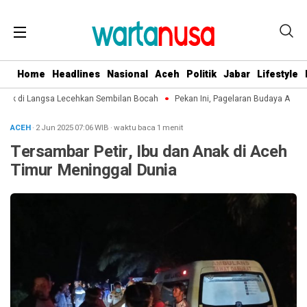
Home
Headlines
Nasional
Aceh
Politik
Jabar
Lifestyle
ek di Langsa Lecehkan Sembilan Bocah
Pekan Ini, Pagelaran Budaya Aceh Te
ACEH
· 2 Jun 2025
07:06
WIB
·
waktu baca 1 menit
Tersambar Petir, Ibu dan Anak di Aceh
Timur Meninggal Dunia