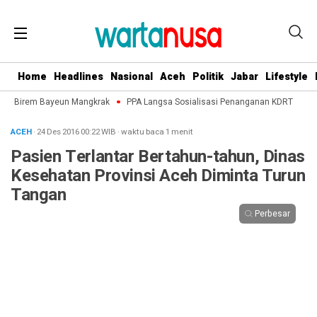
Home
Headlines
Nasional
Aceh
Politik
Jabar
Lifestyle
tan Birem Bayeun Mangkrak
PPA Langsa Sosialisasi Penanganan KDRT
Te
ACEH
· 24 Des 2016
00:22
WIB
·
waktu baca 1 menit
Pasien Terlantar Bertahun-tahun, Dinas
Kesehatan Provinsi Aceh Diminta Turun
Tangan
Perbesar