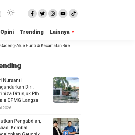
Opini
Trending
Lainnya
g-Alue Punti di Kecamatan Birem Bayeun Mangkrak
PPA Langsa Sosia
ending
i Nursanti
gundurkan Diri,
iniza Ditunjuk Plh
ala DPMG Langsa
ni 2026
jutkan Pengabdian,
liadi Kembali
calonkan Geuchik