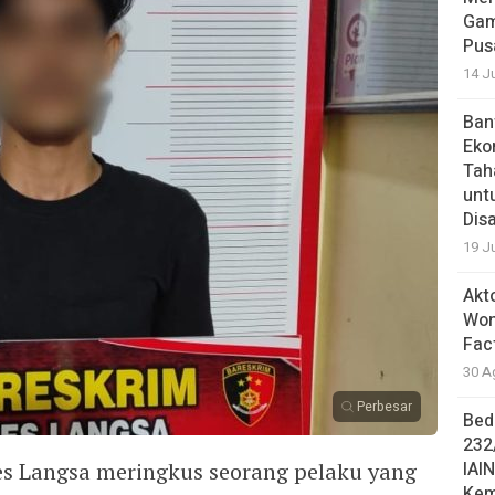
Gam
Pus
14 J
Ban
Eko
Tah
unt
Dis
19 J
Akt
Won
Fac
30 A
Perbesar
Bed
232
es Langsa meringkus seorang pelaku yang
IAI
Kem