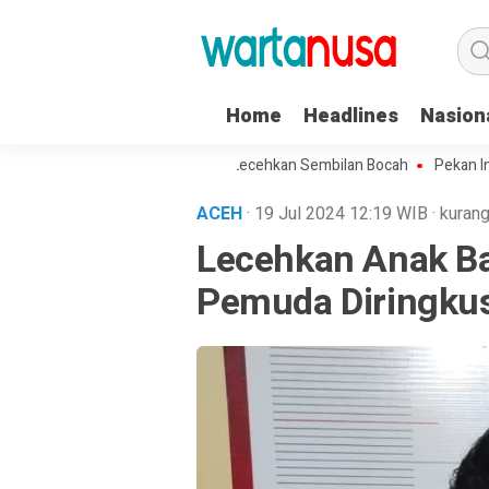
Home
Headlines
Nasion
Seorang Kakek di Langsa Lecehkan Sembilan Bocah
Pekan Ini, Pag
ACEH
· 19 Jul 2024
12:19
WIB
·
kurang
Lecehkan Anak B
Pemuda Diringkus