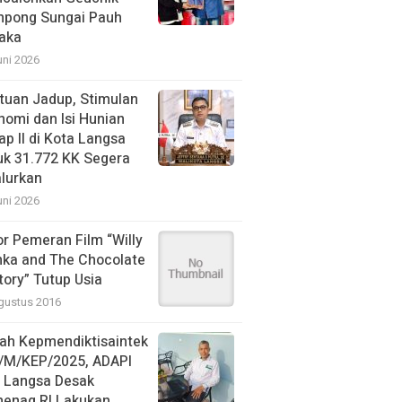
pong Sungai Pauh
aka
uni 2026
tuan Jadup, Stimulan
nomi dan Isi Hunian
ap II di Kota Langsa
uk 31.772 KK Segera
alurkan
uni 2026
or Pemeran Film “Willy
ka and The Chocolate
tory” Tutup Usia
gustus 2016
ah Kepmendiktisaintek
/M/KEP/2025, ADAPI
N Langsa Desak
enag RI Lakukan