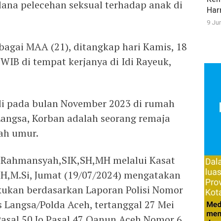
ana pelecehan seksual terhadap anak di
Har
9 Ju
sebagai MAA (21), ditangkap hari Kamis, 18
0 WIB di tempat kerjanya di Idi Rayeuk,
adi pada bulan November 2023 di rumah
Langsa, Korban adalah seorang remaja
ah umur.
 Rahmansyah,SIK,SH,MH melalui Kasat
H,M.Si, Jumat (19/07/2024) mengatakan
kukan berdasarkan Laporan Polisi Nomor
 Langsa/Polda Aceh, tertanggal 27 Mei
Pasal 50 Jo Pasal 47 Qanun Aceh Nomor 6