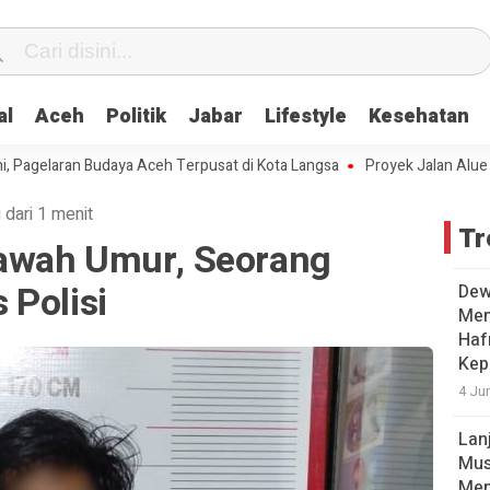
al
Aceh
Politik
Jabar
Lifestyle
Kesehatan
elaran Budaya Aceh Terpusat di Kota Langsa
Proyek Jalan Alue Gaden
 dari 1 menit
Tr
awah Umur, Seorang
 Polisi
Dew
Men
Hafr
Kep
4 Ju
Lan
Mus
Men