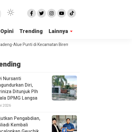
Opini
Trending
Lainnya
lue Punti di Kecamatan Birem Bayeun Mangkrak
PPA Langsa Sosialis
ending
i Nursanti
gundurkan Diri,
iniza Ditunjuk Plh
ala DPMG Langsa
ni 2026
jutkan Pengabdian,
liadi Kembali
calonkan Geuchik