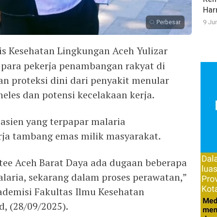
Har
9 Ju
Perbesar
vis Kesehatan Lingkungan Aceh Yulizar
para pekerja penambangan rakyat di
n proteksi dini dari penyakit menular
eles dan potensi kecelakaan kerja.
pasien yang terpapar malaria
erja tambang emas milik masyarakat.
atee Aceh Barat Daya ada dugaan beberapa
laria, sekarang dalam proses perawatan,”
ademisi Fakultas Ilmu Kesehatan
, (28/09/2025).