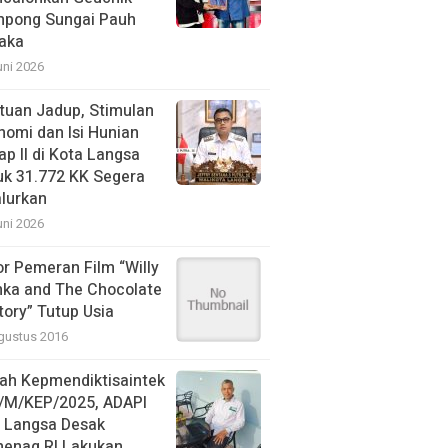
pong Sungai Pauh
aka
uni 2026
tuan Jadup, Stimulan
nomi dan Isi Hunian
ap II di Kota Langsa
uk 31.772 KK Segera
alurkan
uni 2026
or Pemeran Film “Willy
ka and The Chocolate
tory” Tutup Usia
gustus 2016
ah Kepmendiktisaintek
/M/KEP/2025, ADAPI
N Langsa Desak
enag RI Lakukan