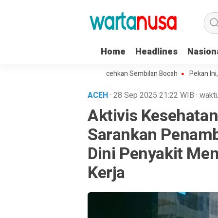
Home
Headlines
Nasion
eorang Kakek di Langsa Lecehkan Sembilan Bocah
Pekan Ini, Pagela
ACEH
· 28 Sep 2025
21:22
WIB
·
waktu
Aktivis Kesehata
Sarankan Penamb
Dini Penyakit Men
Kerja