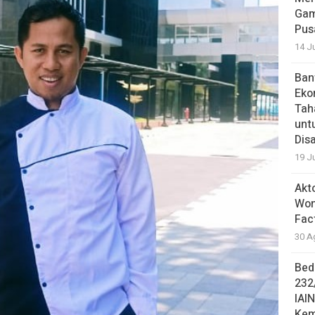
Gam
Pus
14 J
Ban
Eko
Tah
unt
Dis
19 J
Akt
Won
Fac
30 A
Bed
232
IAI
Kem