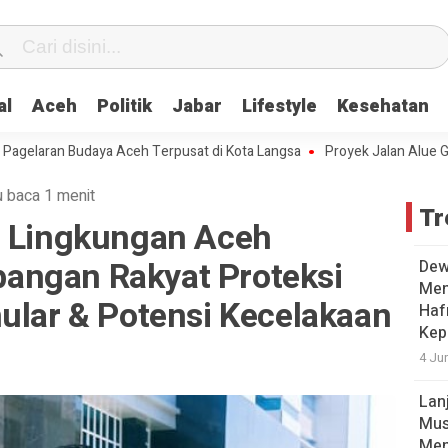
al
Aceh
Politik
Jabar
Lifestyle
Kesehatan
ran Budaya Aceh Terpusat di Kota Langsa
Proyek Jalan Alue Gadeng-A
 baca 1 menit
Tr
n Lingkungan Aceh
angan Rakyat Proteksi
Dew
Men
ular & Potensi Kecelakaan
Hafr
Kep
4 Ju
Lan
Mus
Men